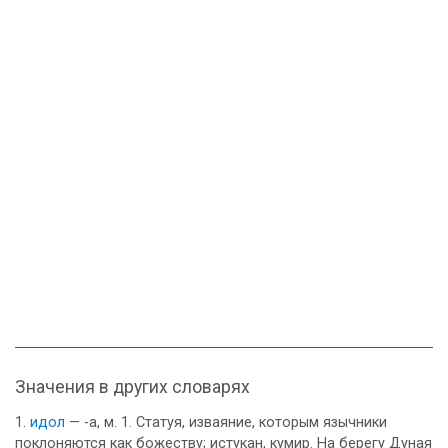
Значения в других словарях
идол
— -а, м. 1. Статуя, изваяние, которым язычники
поклоняются как божеству; истукан, кумир. На берегу Дуная