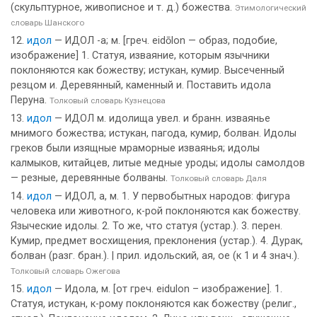
(скульптурное, живописное и т. д.) божества.
Этимологический
словарь Шанского
идол
— ИДОЛ -а; м. [греч. eidōlon — образ, подобие,
изображение] 1. Статуя, изваяние, которым язычники
поклоняются как божеству; истукан, кумир. Высеченный
резцом и. Деревянный, каменный и. Поставить идола
Перуна.
Толковый словарь Кузнецова
идол
— ИДОЛ м. идолища увел. и бранн. изваянье
мнимого божества; истукан, пагода, кумир, болван. Идолы
греков были изящные мраморные изваянья; идолы
калмыков, китайцев, литые медные уроды; идолы самолдов
— резные, деревянные болваны.
Толковый словарь Даля
идол
— ИДОЛ, а, м. 1. У первобытных народов: фигура
человека или животного, к-рой поклоняются как божеству.
Языческие идолы. 2. То же, что статуя (устар.). 3. перен.
Кумир, предмет восхищения, преклонения (устар.). 4. Дурак,
болван (разг. бран.). | прил. идольский, ая, ое (к 1 и 4 знач.).
Толковый словарь Ожегова
идол
— Идола, м. [от греч. eidulon – изображение]. 1.
Статуя, истукан, к-рому поклоняются как божеству (религ.,