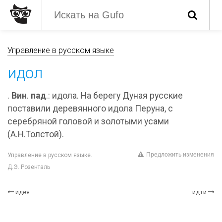
Управление в русском языке
идол
.
Вин
.
пад
.: идола. На берегу Дуная русские
поставили деревянного идола Перуна, с
серебряной головой и золотыми усами
(А.Н.Толстой).
Предложить изменения
Управление в русском языке.
Д.Э. Розенталь
идея
идти