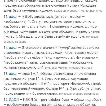
этиол.). Поклонение идолам. 2. Лицо или вещь, служащие
предметами обожания и преклонения (устар.). Младшая
дочь была семейным идолом.
Большой словарь иностранных слов
идол
— ’ИДОЛ, идола, ·муж. (от ·греч. eidulon —
изображение). 1. Статуя, истукан, которому поклоняются
как божеству (рел., ·этнол. ). Поклонение идолам. 2. Лицо
или вещь, служащие предметами обожания и преклонения
(·устар. ). Младшая дочь была семейным идолом.
Толковый
словарь Ушакова
идол
— Это слово в значении "кумир" заимствовано из
старославянского языка, а восходит к греческому eidolon
"изобретение" от eidos – "вид, наружность". Изначально –
"изображение", затем смысловой сдвиг "изображение,
которому поклоняются".
Этимологический словарь Крылова
идол
— идол I м. 1. Объект религиозного поклонения
язычников; истукан I 1. 2. Лицо или вещь, служащие
предметом обожания. II м. 1. простореч. Неуклюжий, тупой,
бесчувственный человек; болван IV 1. 2. Употребляется как
порицающее или бранное слово.
Толковый словарь Ефремовой
ИДОЛ
— ИДОЛ (от греч. eidolon, букв. — образ, подобие)
— изображение божества или духа, служащее объектом