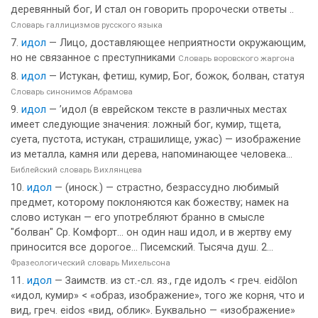
деревянный бог, И стал он говорить пророчески ответы ..
Словарь галлицизмов русского языка
идол
— Лицо, доставляющее неприятности окружающим,
но не связанное с преступниками
Словарь воровского жаргона
идол
— Истукан, фетиш, кумир, Бог, божок, болван, статуя
Словарь синонимов Абрамова
идол
— ’идол (в еврейском тексте в различных местах
имеет следующие значения: ложный бог, кумир, тщета,
суета, пустота, истукан, страшилище, ужас) — изображение
из металла, камня или дерева, напоминающее человека...
Библейский словарь Вихлянцева
идол
— (иноск.) — страстно, безрассудно любимый
предмет, которому поклоняются как божеству; намек на
слово истукан — его употребляют бранно в смысле
"болван" Ср. Комфорт... он один наш идол, и в жертву ему
приносится все дорогое... Писемский. Тысяча душ. 2...
Фразеологический словарь Михельсона
идол
— Заимств. из ст.-сл. яз., где идолъ < греч. eidōlon
«идол, кумир» < «образ, изображение», того же корня, что и
вид, греч. eidos «вид, облик». Буквально — «изображение»