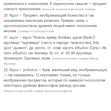
религиозного поклонения. В переносном смысле — предмет
слепого преклонения.
Большой энциклопедический словарь
Идол
— Предмет, изображающий божество в так
называемых языческих религиях. Прямую связь с
идолопоклонством древних людей имеет поклонение
иконам.
Словарь по культурологии
идол
— и́дол "божок, кумир; болван, дурак [бран.]";
и́долище "чудовище" (часто в народн. творчестве), блр.
iдол "дьявол", др.-русск., ст.-слав. идолъ εἴδωλον (Супр.). Из
греч. εἴδωλον; см. Фасмер, Гр.-сл. эт. 65. Из и́долище
произошло Одолище, возм.
Этимологический словарь Макса
Фасмера
Идол
— (είδολον — букв. маленький вид, изображеньице)
— так назывались: 1) неуловимо тонкие, но точные
изображения предметов, которые по наивной гносеологии
некоторых древних философов (между прочим...
Энциклопедический словарь Брокгауза и Ефрона