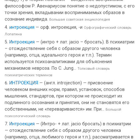
философом Р. Авенариусом понятие о недопустимом, с его
точки зрения, вкладывании воспринимаемых образов в
сознание индивида.
Большая советская энциклопедия
интроекция
— орф. интроекция, -и
Орфографический словарь
Лопатина
Интроекция
— (интро + лат. jасio – бросать). В психиатрии
– отождествление себя с образом другого человека
(например, отца, идеального героя и т.п.). Термин
используется психоаналитиками для объяснения
механизмов невроза. По C. Jung...
Толковый словарь
психиатрических терминов
ИНТРОЕКЦИЯ
— (англ. introjection) — присвоение
человеком внешних норм, правил, установок, способов
мышления, стандартов, при котором не происходит их
подлинного осознания и принятия, они не становятся его
собственными, не «перевариваются» им. При...
Большой
психологический словарь
Интроекция
— (Интро- + лат. jacio бросать) в психиатрии
— отождествление себя с образом другого человека
(например, отца, любимого героя и т.п.); рассматривается в