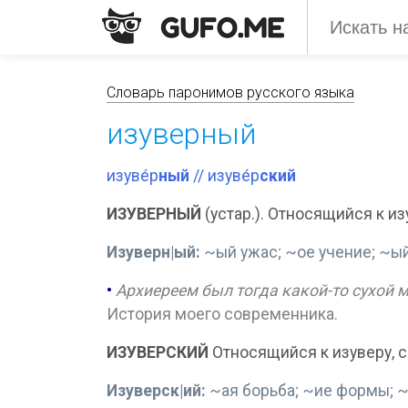
Словарь паронимов русского языка
изуверный
изуве́р
ный
// изуве́р
ский
ИЗУВЕРНЫЙ
(устар.). Относящийся к из
Изуверн|ый:
~ый ужас; ~ое учение; ~ый
•
Архиереем был тогда какой-то сухой 
История моего современника.
ИЗУВЕРСКИЙ
Относящийся к изуверу, 
Изуверск|ий:
~ая борьба; ~ие формы; ~