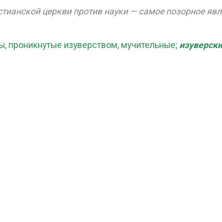
тианской церкви против науки — самое позорное явл
, проникнутые изуверством, мучительные;
изуверск