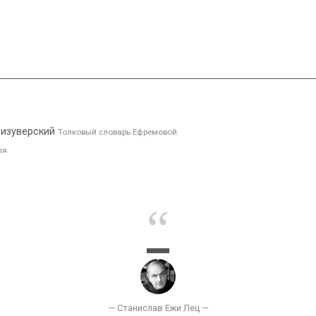
о изуверский
Толковый словарь Ефремовой
ля