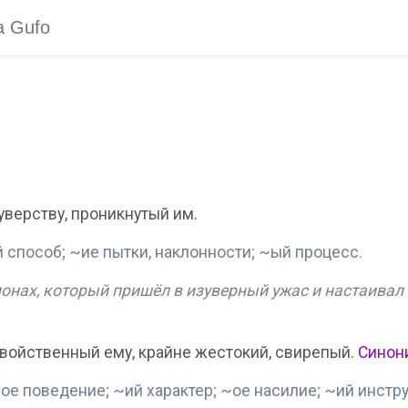
уверству, проникнутый им.
 способ; ~ие пытки, наклонности; ~ый процесс.
монах, который пришёл в изуверный ужас и настаивал
свойственный ему, крайне жестокий, свирепый.
Синон
ое поведение; ~ий характер; ~ое насилие; ~ий инстр