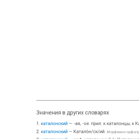
Значения в других словарях
каталонский
— -ая, -ое. прил. к каталонцы, к
каталонский
— Катало́н/ск/ий.
Морфемно-орфогр