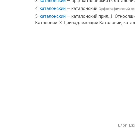
каталонский
— орф. каталонский (к Каталони
каталонский
— каталонский
Орфографический сло
каталонский
— каталонский прил. 1. Относящи
Каталонии. 3. Принадлежащий Каталонии, катал
Блог
Еж