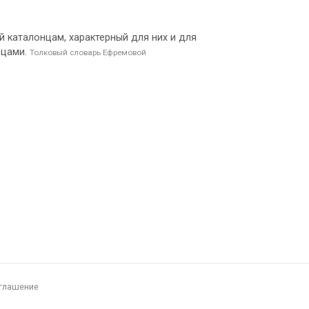
й каталонцам, характерный для них и для
нцами.
Толковый словарь Ефремовой
глашение