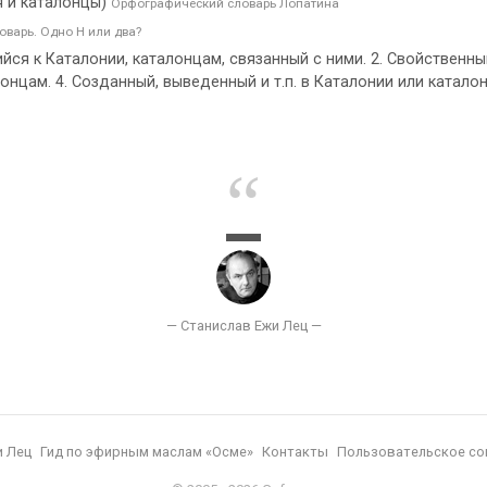
я и каталонцы)
Орфографический словарь Лопатина
варь. Одно Н или два?
йся к Каталонии, каталонцам, связанный с ними. 2. Свойственны
онцам. 4. Созданный, выведенный и т.п. в Каталонии или катало
и Лец
Гид по эфирным маслам «Осме»
Контакты
Пользовательское со