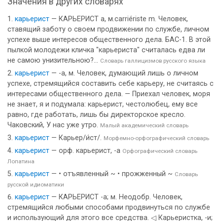
Значения в других словарях
карьерист
— КАРЬЕРИСТ а, м.carriériste m. Человек,
ставящий заботу о своем продвижении по службе, личном
успехе выше интересов общественного дела. БАС-1. В этой
пылкой молодежи кличка "карьериста" считалась едва ли
не самою унизительною?...
Словарь галлицизмов русского языка
карьерист
— -а, м. Человек, думающий лишь о личном
успехе, стремящийся составить себе карьеру, не считаясь с
интересами общественного дела. — Приехал человек, моря
не знает, я и подумала: карьерист, честолюбец, ему все
равно, где работать, лишь бы директорское кресло.
Чаковский, У нас уже утро.
Малый академический словарь
карьерист
— Карьер/и́ст/.
Морфемно-орфографический словарь
карьерист
— орф. карьерист, -а
Орфографический словарь
Лопатина
карьерист
— • отъявленный ~ • прожженный ~
Словарь
русской идиоматики
карьерист
— КАРЬЕРИСТ -а; м. Неодобр. Человек,
стремящийся любыми способами продвинуться по службе
и использующий для этого все средства. ◁ Карьеристка, -и;