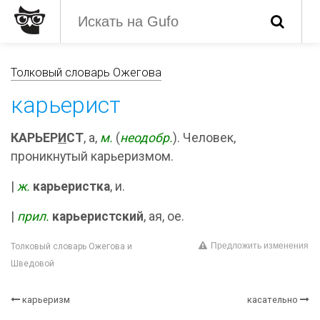
Толковый словарь Ожегова
карьерист
КАРЬЕР
И
СТ
, а,
м.
(
неодобр.
). Человек,
проникнутый карьеризмом.
|
ж.
карьеристка
, и.
|
прил.
карьеристский
, ая, ое.
Предложить изменения
Толковый словарь Ожегова и
Шведовой
карьеризм
касательно