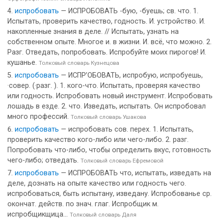
испробовать
— ИСПРОБОВАТЬ -бую, -буешь; св. что. 1.
Испытать, проверить качество, годность. И. устройство. И.
накопленные знания в деле. // Испытать, узнать на
собственном опыте. Многое и. в жизни. И. всё, что можно. 2.
Разг. Отведать, попробовать. Испробуйте моих пирогов! И.
кушанье.
Толковый словарь Кузнецова
испробовать
— ИСПР’ОБОВАТЬ, испробую, испробуешь,
·совер. (·разг. ). 1. кого-что. Испытать, проверяя качество
или годность. Испробовать новый инструмент. Испробовать
лошадь в езде. 2. что. Изведать, испытать. Он испробовал
много профессий.
Толковый словарь Ушакова
испробовать
— испробовать сов. перех. 1. Испытать,
проверить качество кого-либо или чего-либо. 2. разг.
Попробовать что-либо, чтобы определить вкус, готовность
чего-либо; отведать.
Толковый словарь Ефремовой
испробовать
— ИСПРОБОВАТЬ что, испытать, изведать на
деле, дознать на опыте качество или годность чего.
испробоваться, быть испытану, изведану. Испробованье ср.
окончат. действ. по знач. глаг. Испробщик м.
испробщикщица...
Толковый словарь Даля