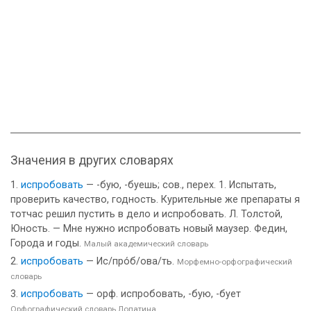
Значения в других словарях
испробовать
— -бую, -буешь; сов., перех. 1. Испытать,
проверить качество, годность. Курительные же препараты я
тотчас решил пустить в дело и испробовать. Л. Толстой,
Юность. — Мне нужно испробовать новый маузер. Федин,
Города и годы.
Малый академический словарь
испробовать
— Ис/про́б/ова/ть.
Морфемно-орфографический
словарь
испробовать
— орф. испробовать, -бую, -бует
Орфографический словарь Лопатина