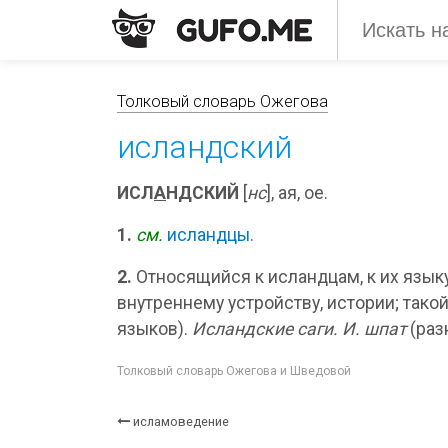
Толковый словарь Ожегова
исландский
ИСЛ
А
НДСКИЙ
[
нс
], ая, ое.
1.
см.
исландцы
.
2.
Относящийся к исландцам, к их языку,
внутреннему устройству, истории; такой
языков).
Исландские саги. И. шпат
(раз
Толковый словарь Ожегова и Шведовой
исламоведение