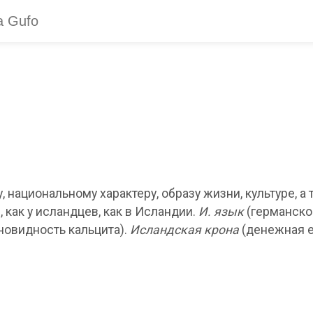
 национальному характеру, образу жизни, культуре, а 
, как у исландцев, как в Исландии.
И. язык
(германско
новидность кальцита).
Исландская крона
(денежная е