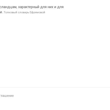
сландцам, характерный для них и для
ми.
Толковый словарь Ефремовой
глашение