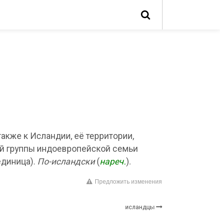
также к Исландии, её территории,
й группы индоевропейской семьи
диница).
По-исландски
(
нареч.
).
Предложить изменения
исландцы