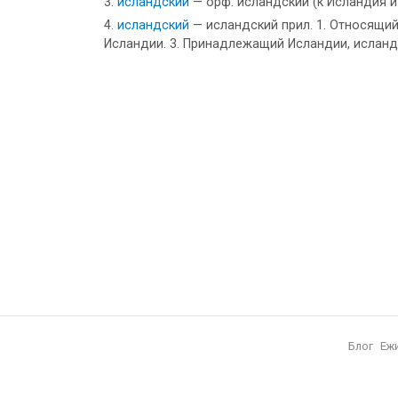
исландский
— орф. исландский (к Исландия 
исландский
— исландский прил. 1. Относящий
Исландии. 3. Принадлежащий Исландии, исландц
Блог
Еж