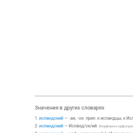
Значения в других словарях
исландский
— -ая, -ое. прил. к исландцы, к 
исландский
— Исла́нд/ск/ий.
Морфемно-орфограф