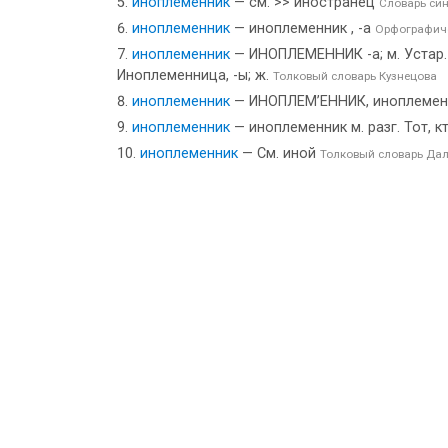
иноплеменник
— см. >> иностранец
Словарь си
иноплеменник
— иноплеменник , -а
Орфографиче
иноплеменник
— ИНОПЛЕМЕННИК -а; м. Устар.
Иноплеменница, -ы; ж.
Толковый словарь Кузнецова
иноплеменник
— ИНОПЛЕМ’ЕННИК, иноплеменник
иноплеменник
— иноплеменник м. разг. Тот, 
иноплеменник
— См. иной
Толковый словарь Да