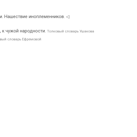
и. Нашествие иноплеменников. ◁
, к чужой народности.
Толковый словарь Ушакова
вый словарь Ефремовой