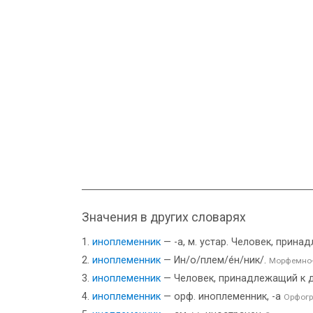
Значения в других словарях
иноплеменник
— -а, м. устар. Человек, прин
иноплеменник
— Ин/о/плем/е́н/ник/.
Морфемно-
иноплеменник
— Человек, принадлежащий к 
иноплеменник
— орф. иноплеменник, -а
Орфогр