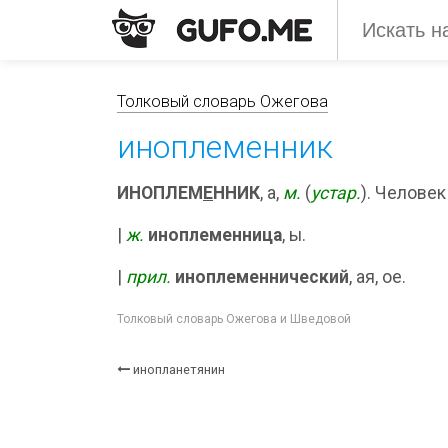
Толковый словарь Ожегова
иноплеменник
ИНОПЛЕМ
Е
ННИК
, а,
м.
(
устар.
). Человек
|
ж.
иноплеменница
, ы.
|
прил.
иноплеменнический
, ая, ое.
Толковый словарь Ожегова и Шведовой
инопланетянин