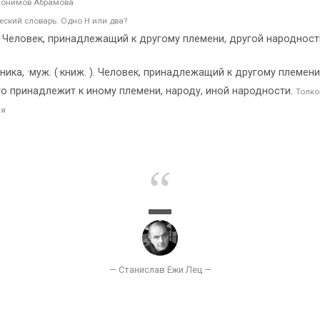
нонимов Абрамова
ский словарь. Одно Н или два?
 Человек, принадлежащий к другому племени, другой народност
а, ·муж. (·книж. ). Человек, принадлежащий к другому племени
кто принадлежит к иному племени, народу, иной народности.
Толко
ля