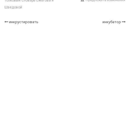
Предложить изменения
Толковый словарь Ожегова и
Шведовой
инкрустировать
инкубатор