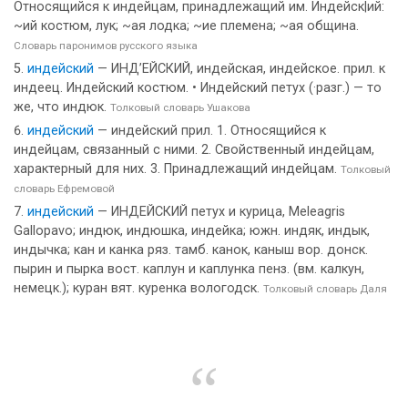
Относящийся к индейцам, принадлежащий им. Индейск|ий:
~ий костюм, лук; ~ая лодка; ~ие племена; ~ая община.
Словарь паронимов русского языка
индейский
— ИНД’ЕЙСКИЙ, индейская, индейское. прил. к
индеец. Индейский костюм. • Индейский петух (·разг.) — то
же, что индюк.
Толковый словарь Ушакова
индейский
— индейский прил. 1. Относящийся к
индейцам, связанный с ними. 2. Свойственный индейцам,
характерный для них. 3. Принадлежащий индейцам.
Толковый
словарь Ефремовой
индейский
— ИНДЕЙСКИЙ петух и курица, Meleagris
Gallopavo; индюк, индюшка, индейка; южн. индяк, индык,
индычка; кан и канка ряз. тамб. канок, каныш вор. донск.
пырин и пырка вост. каплун и каплунка пенз. (вм. калкун,
немецк.); куран вят. куренка вологодск.
Толковый словарь Даля