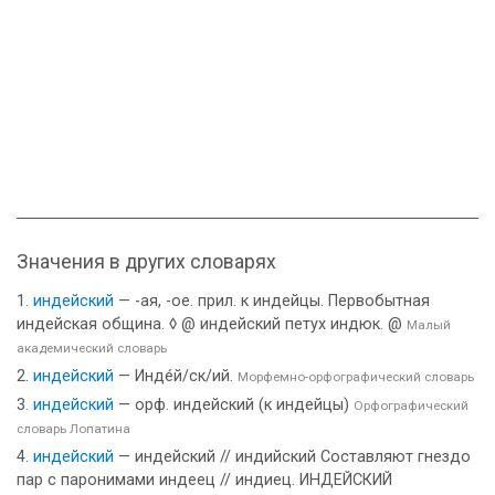
Значения в других словарях
индейский
— -ая, -ое. прил. к индейцы. Первобытная
индейская община. ◊ @ индейский петух индюк. @
Малый
академический словарь
индейский
— Инде́й/ск/ий.
Морфемно-орфографический словарь
индейский
— орф. индейский (к индейцы)
Орфографический
словарь Лопатина
индейский
— индейский // индийский Составляют гнездо
пар с паронимами индеец // индиец. ИНДЕЙСКИЙ