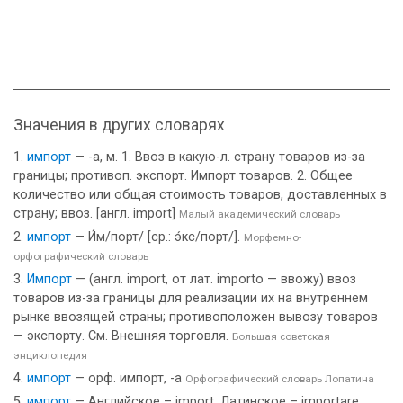
Значения в других словарях
импорт
— -а, м. 1. Ввоз в какую-л. страну товаров из-за
границы; противоп. экспорт. Импорт товаров. 2. Общее
количество или общая стоимость товаров, доставленных в
страну; ввоз. [англ. import]
Малый академический словарь
импорт
— И́м/порт/ [ср.: э́кс/порт/].
Морфемно-
орфографический словарь
Импорт
— (англ. import, от лат. importo — ввожу) ввоз
товаров из-за границы для реализации их на внутреннем
рынке ввозящей страны; противоположен вывозу товаров
— экспорту. См. Внешняя торговля.
Большая советская
энциклопедия
импорт
— орф. импорт, -а
Орфографический словарь Лопатина
импорт
— Английское – import. Латинское – importare