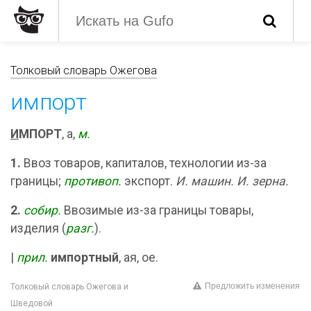
Толковый словарь Ожегова
импорт
И
МПОРТ
, а,
м.
1.
Ввоз товаров, капиталов, технологии из-за
границы;
противоп.
экспорт.
И. машин. И. зерна.
2.
собир.
Ввозимые из-за границы товары,
изделия (
разг.
).
|
прил.
импортный
, ая, ое.
Предложить изменения
Толковый словарь Ожегова и
Шведовой