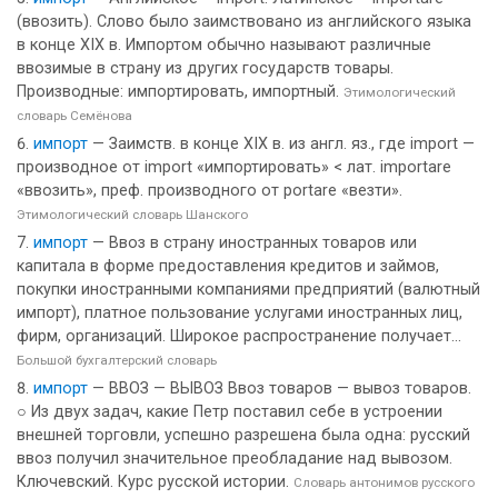
(ввозить). Слово было заимствовано из английского языка
в конце XIX в. Импортом обычно называют различные
ввозимые в страну из других государств товары.
Производные: импортировать, импортный.
Этимологический
словарь Семёнова
импорт
— Заимств. в конце XIX в. из англ. яз., где import —
производное от import «импортировать» < лат. importare
«ввозить», преф. производного от portare «везти».
Этимологический словарь Шанского
импорт
— Ввоз в страну иностранных товаров или
капитала в форме предоставления кредитов и займов,
покупки иностранными компаниями предприятий (валютный
импорт), платное пользование услугами иностранных лиц,
фирм, организаций. Широкое распространение получает...
Большой бухгалтерский словарь
импорт
— ВВОЗ — ВЫВОЗ Ввоз товаров — вывоз товаров.
○ Из двух задач, какие Петр поставил себе в устроении
внешней торговли, успешно разрешена была одна: русский
ввоз получил значительное преобладание над вывозом.
Ключевский. Курс русской истории.
Словарь антонимов русского