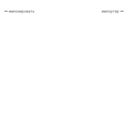
импонировать
импортёр