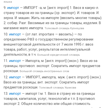
языка
импорт
— ИМПОРТ -а; м. [англ. import] 1. Ввоз в какую-л.
страну товаров из-за границы (ср. экспорт). И. товаров. И.
зерна. И. машин. Жить на импорте (ввозить многие товары).
2. собир. Разг. Ввозимые из-за границы товары, изделия. В
магазине мало импорта.
Толковый словарь Кузнецова
импорт
— (от лат. importare — ввозить) — по
определению РФЗ о государственном регулировании
внешнеторговой деятельности от 7 июля 1995 г. ввоз
товара, работ, услуг, результатов интеллектуальной
деятельности, в т.ч.
Большой юридический словарь
импорт
— Импорта, м. [англ. import] (экон.). Ввоз из-за
границы; противоп. экспорт. Сократить импорт предметов
роскоши.
Большой словарь иностранных слов
импорт
— ’ИМПОРТ, импорта, ·муж. (·англ. import) (экон.).
Ввоз из-за границы; ант. экспорт. Сократить импорт
предметов роскоши.
Толковый словарь Ушакова
импорт
— импорт I м. 1. Ввоз в страну из-за границы
товаров, капиталов, услуг, технологий и т.п. || противоп.
экспорт 2. Общее количество или общая стоимость