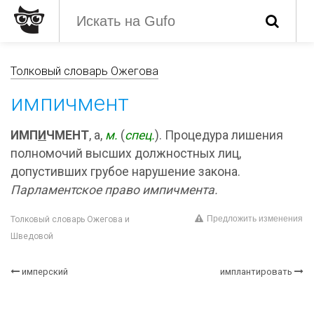
Толковый словарь Ожегова
импичмент
ИМП
И
ЧМЕНТ
, а,
м.
(
спец.
). Процедура лишения
полномочий высших должностных лиц,
допустивших грубое нарушение закона.
Парламентское право импичмента.
Предложить изменения
Толковый словарь Ожегова и
Шведовой
имперский
имплантировать