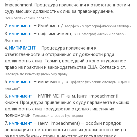
Impeachment. Процедура привлечения к ответственности и
суду высших должностных лиц за правонарушение.
Социологический словарь
импичмент
— Импи́чмент/.
Морфемно-орфографический словарь
импичмент
— орф. импичмент, -а
Орфографический словарь
Лопатина
ИМПИЧМЕНТ
— Процедура привлечения к
ответственности и отстранения от должности ряда
должностных лиц. Термин, вошедший в конституционное
право из практики и законодательства США. Согласно ст.
Словарь по конституционному праву
импичмент
— импичмент , -а
Орфографический словарь. Одно Н
или два?
импичмент
— ИМПИЧМЕНТ -а; м. [англ. impeachment]
Книжн. Процедура привлечения к суду парламента высших
должностных лиц государства с целью лишения их
полномочий.
Толковый словарь Кузнецова
импичмент
— (англ. impeachment) — особый порядок
реализации ответственности высших должностных лиц в
ряде зарубежных стран. в некоторых государствах с