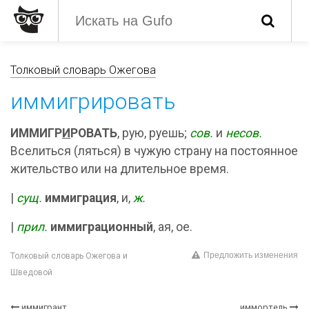
Толковый словарь Ожегова
иммигрировать
ИММИГР
И
РОВАТЬ
, рую, руешь;
сов.
и
несов.
Вселиться (ляться) в чужую страну на постоянное
жительство или на длительное время.
|
сущ.
иммиграция
, и,
ж.
|
прил.
иммиграционный
, ая, ое.
Предложить изменения
Толковый словарь Ожегова и
Шведовой
иммигрант
иммортель