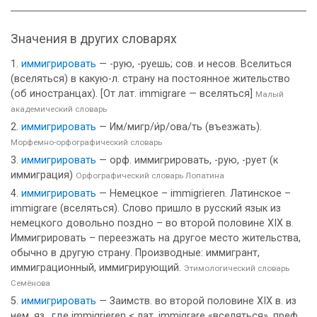
Значения в других словарях
иммигрировать
— -рую, -руешь; сов. и несов. Вселиться
(вселяться) в какую-л. страну на постоянное жительство
(об иностранцах). [От лат. immigrare — вселяться]
Малый
академический словарь
иммигрировать
— Им/мигр/и́р/ова/ть (въезжать).
Морфемно-орфографический словарь
иммигрировать
— орф. иммигрировать, -рую, -рует (к
иммиграция)
Орфографический словарь Лопатина
иммигрировать
— Немецкое – immigrieren. Латинское –
immigrare (вселяться). Слово пришло в русский язык из
немецкого довольно поздно – во второй половине XIX в.
Иммигрировать – переезжать на другое место жительства,
обычно в другую страну. Производные: иммигрант,
иммиграционный, иммигрирующий.
Этимологический словарь
Семёнова
иммигрировать
— Заимств. во второй половине XIX в. из
нем. яз., где immigrieren < лат. immigrare «вселяться», преф.