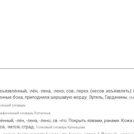
изъязвлённый, -лён, -лена, -лено; сов., перех. (несов. изъязвлят
вленные бока, приподняла шершавую морду. Эртель, Гарденины.
Ма
еский словарь
афический словарь Лопатина
нный; -лён, -лена, -лено; св. что. Покрыть язвами, ранами. Кож
ся, -яется; страд.
Толковый словарь Кузнецова