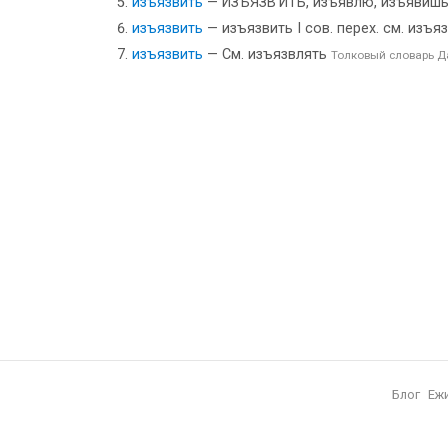
изъязвить
— ИЗЪЯЗВ’ИТЬ, изъявлю, изъявишь, ·
изъязвить
— изъязвить I сов. перех. см. изъязв
изъязвить
— См. изъязвлять
Толковый словарь Д
Блог
Еж