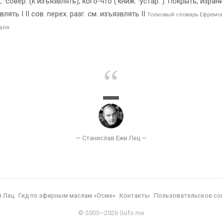
совер. (к изъязвлять), кого-что (·книж. ·устар. ). Покрыть, изра
лять I II сов. перех. разг. см. изъязвлять II
Толковый словарь Ефремо
аля
и Лец
Гид по эфирным маслам «Осме»
Контакты
Пользовательское со
© 2005—2026 Gufo.me