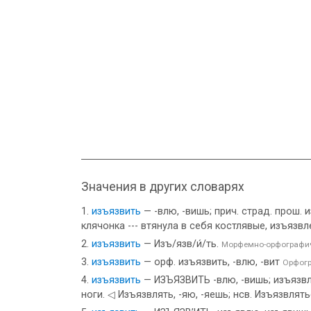
Значения в других словарях
изъязвить
— -влю, -вишь; прич. страд. прош. 
клячонка --- втянула в себя костлявые, изъяз
изъязвить
— Изъ/язв/и́/ть.
Морфемно-орфографич
изъязвить
— орф. изъязвить, -влю, -вит
Орфогр
изъязвить
— ИЗЪЯЗВИТЬ -влю, -вишь; изъязвлё
ноги. ◁ Изъязвлять, -яю, -яешь; нсв. Изъязвлять