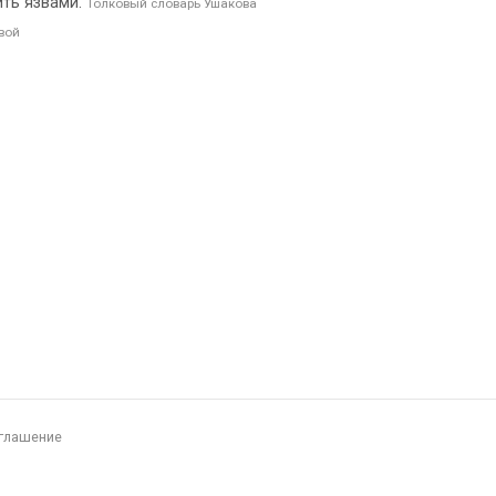
нить язвами.
Толковый словарь Ушакова
вой
глашение