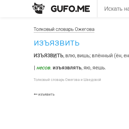
Толковый словарь Ожегова
изъязвить
ИЗЪЯЗВ
И
ТЬ
, влю, вишь; влённый (ён, ен
|
несов.
изъязвлять
, яю, яешь.
Толковый словарь Ожегова и Шведовой
изъявить