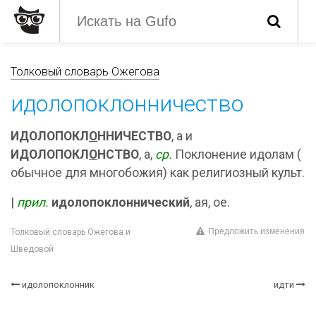
Толковый словарь Ожегова
идолопоклонничество
ИДОЛОПОКЛ
О
ННИЧЕСТВО
, а и
ИДОЛОПОКЛ
О
НСТВО
, а,
ср.
Поклонение идолам (
обычное для многобожия) как религиозный культ.
|
прил.
идолопоклоннический
, ая, ое.
Предложить изменения
Толковый словарь Ожегова и
Шведовой
идолопоклонник
идти