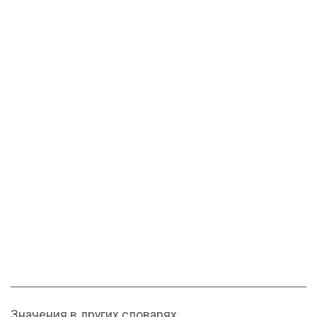
Значения в других словарях