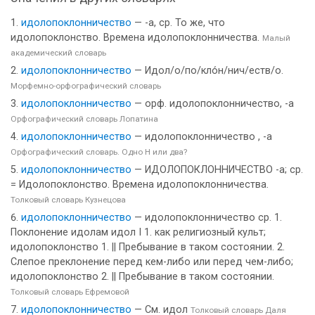
идолопоклонничество
— -а, ср. То же, что
идолопоклонство. Времена идолопоклонничества.
Малый
академический словарь
идолопоклонничество
— Идол/о/по/кло́н/нич/еств/о.
Морфемно-орфографический словарь
идолопоклонничество
— орф. идолопоклонничество, -а
Орфографический словарь Лопатина
идолопоклонничество
— идолопоклонничество , -а
Орфографический словарь. Одно Н или два?
идолопоклонничество
— ИДОЛОПОКЛОННИЧЕСТВО -а; ср.
= Идолопоклонство. Времена идолопоклонничества.
Толковый словарь Кузнецова
идолопоклонничество
— идолопоклонничество ср. 1.
Поклонение идолам идол I 1. как религиозный культ;
идолопоклонство 1. || Пребывание в таком состоянии. 2.
Слепое преклонение перед кем-либо или перед чем-либо;
идолопоклонство 2. || Пребывание в таком состоянии.
Толковый словарь Ефремовой
идолопоклонничество
— См. идол
Толковый словарь Даля