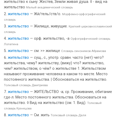
жительство к сыну. Жестев, Земли живая душа. ◊ - вид на
жительство
Малый академический словарь
жительство
— Жи́/тель/ств/о.
Морфемно-орфографический
словарь
жительство
— Жилище, живущие.
Краткий церковнославянский
словарь
жительство
— орф. жительство, -а
Орфографический словарь
Лопатина
жительство
— см. >> жилище
Словарь синонимов Абрамова
жительство
— сущ., с., употр. сравн. часто (нет) чего?
жительства, чему? жительству, (вижу) что? жительство,
чем? жительством, о чём? о жительстве 1. Жительством
называют проживание человека в каком-то месте. Место
постоянного жительства. | Обосноваться на жительство.
Толковый словарь Дмитриева
жительство
— ЖИТЕЛЬСТВО -а; ср. Проживание, обитание
где-л. Место постоянного жительства. Обосноваться на
жительство. ◊ Вид на жительство (см. 1. Вид).
Толковый
словарь Кузнецова
жительство
— См. жить
Толковый словарь Даля