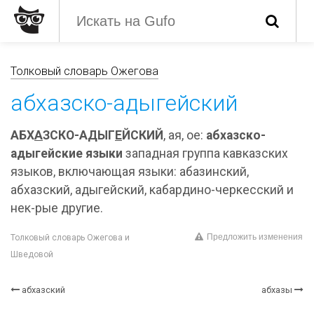
Толковый словарь Ожегова
абхазско-адыгейский
АБХ
А
ЗСКО-АДЫГ
Е
ЙСКИЙ
, ая, ое:
абхазско-
адыгейские языки
западная группа кавказских
языков, включающая языки: абазинский,
абхазский, адыгейский, кабардино-черкесский и
нек-рые другие.
Предложить изменения
Толковый словарь Ожегова и
Шведовой
абхазский
абхазы