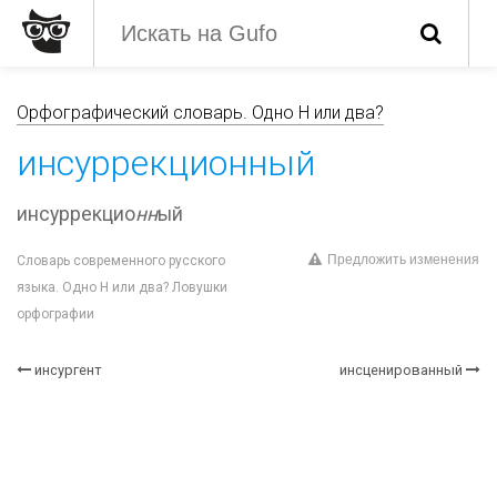
Орфографический словарь. Одно Н или два?
инсуррекционный
инсуррекцио
нн
ый
Предложить изменения
Словарь современного русского
языка. Одно Н или два? Ловушки
орфографии
инсургент
инсценированный