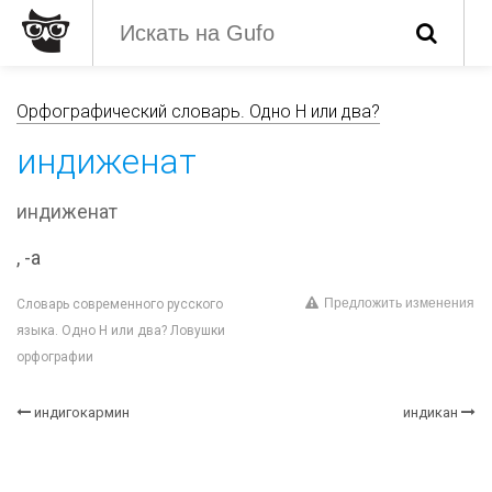
Орфографический словарь. Одно Н или два?
индиженат
индиженат
, -а
Предложить изменения
Словарь современного русского
языка. Одно Н или два? Ловушки
орфографии
индигокармин
индикан