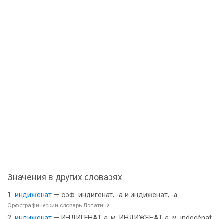
Значения в других словарях
индиженат
— орф. индигенат, -а и индиженат, -а
Орфографический словарь Лопатина
индиженат
— ИНДИГЕНАТ а, м. ИНДИЖЕНАТ а, м. indegénat