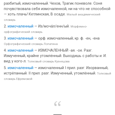
разбитый, измочаленный. Чехов, Трагик поневоле. Соня
почувствовала себя измочаленной, ни на что не способной
— хоть плачь! Кетлинская, В осаде.
Малый академический
словарь
измочаленный
— Из/моча́л/енн/ый.
Морфемно-
орфографический словарь
измочаленный
— орф. измочаленный; кр. ф. -ен, -ена
Орфографический словарь Лопатина
измочаленный
— ИЗМОЧАЛЕННЫЙ -ая. -ое. Разг.
Измученный, крайне утомлённый. Выходишь с работы и. И.
вид у кого-л.
Толковый словарь Кузнецова
измочаленный
— измочаленный I прил. разг. Изорванный,
истрёпанный. II прил. разг. Измученный, утомлённый.
Толковый
словарь Ефремовой