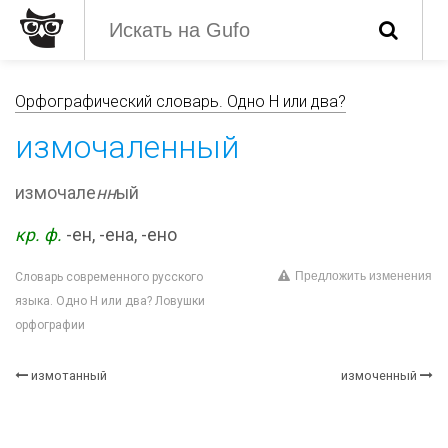
Орфографический словарь. Одно Н или два?
измочаленный
измочале
нн
ый
кр. ф.
-ен, -ена, -ено
Предложить изменения
Словарь современного русского
языка. Одно Н или два? Ловушки
орфографии
измотанный
измоченный