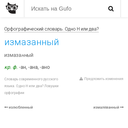
Орфографический словарь. Одно Н или два?
измазанный
измаза
нн
ый
кр. ф.
-ан, -ана, -ано
Предложить изменения
Словарь современного русского
языка. Одно Н или два? Ловушки
орфографии
излюбленный
измалёванный