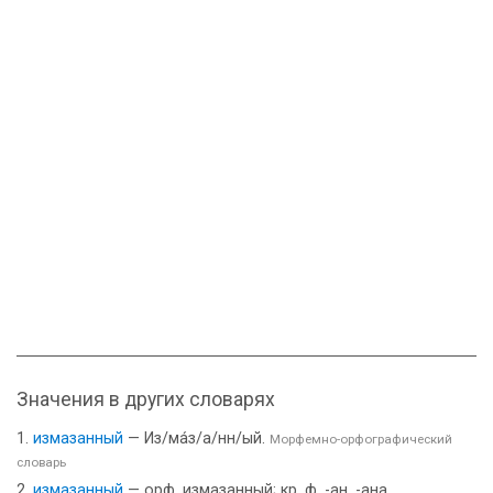
Значения в других словарях
измазанный
— Из/ма́з/а/нн/ый.
Морфемно-орфографический
словарь
измазанный
— орф. измазанный; кр. ф. -ан, -ана