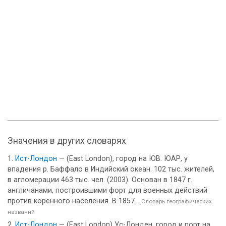
Значения в других словарях
Ист-Лондон
— (East London), город на ЮВ. ЮАР, у
впадения р. Баффало в Индийский океан. 102 тыс. жителей,
в агломерации 463 тыс. чел. (2003). Основан в 1847 г.
англичанами, построившими форт для военных действий
против коренного населения. В 1857...
Словарь географических
названий
Ист-Лондон
— (East London) Ус-Лонден, город и порт на