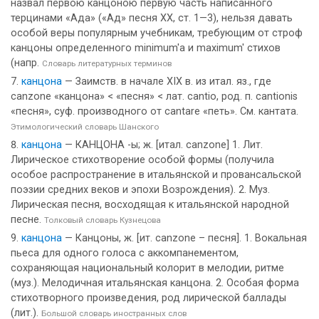
назвал первою канцоною первую часть написанного
терцинами «Ада» («Ад» песня XX, ст. 1—3), нельзя давать
особой веры популярным учебникам, требующим от строф
канцоны определенного minimum'a и maximum' стихов
(напр.
Словарь литературных терминов
канцона
— Заимств. в начале XIX в. из итал. яз., где
canzone «канцона» < «песня» < лат. cantio, род. п. cantionis
«песня», суф. производного от cantare «петь». См. кантата.
Этимологический словарь Шанского
канцона
— КАНЦОНА -ы; ж. [итал. canzone] 1. Лит.
Лирическое стихотворение особой формы (получила
особое распространение в итальянской и провансальской
поэзии средних веков и эпохи Возрождения). 2. Муз.
Лирическая песня, восходящая к итальянской народной
песне.
Толковый словарь Кузнецова
канцона
— Канцоны, ж. [ит. canzone – песня]. 1. Вокальная
пьеса для одного голоса с аккомпанементом,
сохраняющая национальный колорит в мелодии, ритме
(муз.). Мелодичная итальянская канцона. 2. Особая форма
стихотворного произведения, род лирической баллады
(лит.).
Большой словарь иностранных слов