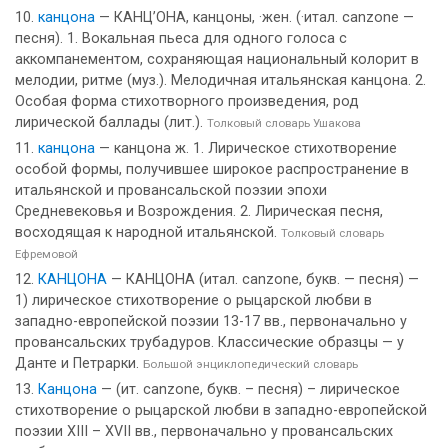
канцона
— КАНЦ’ОНА, канцоны, ·жен. (·итал. canzone —
песня). 1. Вокальная пьеса для одного голоса с
аккомпанементом, сохраняющая национальный колорит в
мелодии, ритме (муз.). Мелодичная итальянская канцона. 2.
Особая форма стихотворного произведения, род
лирической баллады (лит.).
Толковый словарь Ушакова
канцона
— канцона ж. 1. Лирическое стихотворение
особой формы, получившее широкое распространение в
итальянской и провансальской поэзии эпохи
Средневековья и Возрождения. 2. Лирическая песня,
восходящая к народной итальянской.
Толковый словарь
Ефремовой
КАНЦОНА
— КАНЦОНА (итал. canzone, букв. — песня) —
1) лирическое стихотворение о рыцарской любви в
западно-европейской поэзии 13-17 вв., первоначально у
провансальских трубадуров. Классические образцы — у
Данте и Петрарки.
Большой энциклопедический словарь
Канцона
— (ит. canzone, букв. – песня) – лирическое
стихотворение о рыцарской любви в западно-европейской
поэзии XIII – XVII вв., первоначально у провансальских