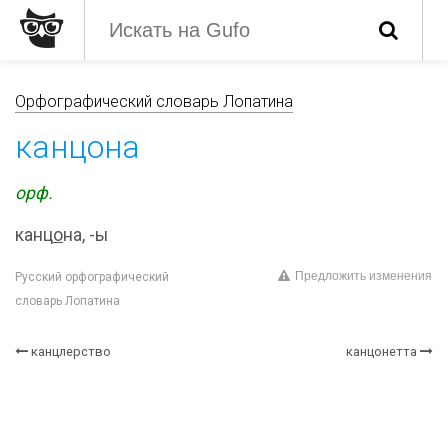
Орфографический словарь Лопатина
канцона
орф.
канц
о
на, -ы
Предложить изменения
Русский орфографический
словарь Лопатина
канцлерство
канцонетта