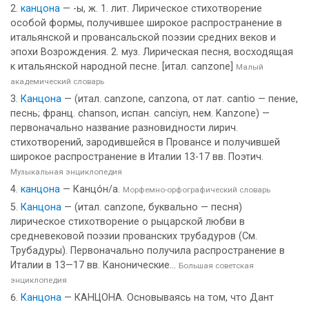
канцона
— -ы, ж. 1. лит. Лирическое стихотворение
особой формы, получившее широкое распространение в
итальянской и провансальской поэзии средних веков и
эпохи Возрождения. 2. муз. Лирическая песня, восходящая
к итальянской народной песне. [итал. canzone]
Малый
академический словарь
Канцона
— (итал. canzone, canzona, от лат. cantio — пение,
песнь; франц. chanson, испан. canciуn, нем. Kanzone) —
первоначально название разновидности лирич.
стихотворений, зародившейся в Провансе и получившей
широкое распространение в Италии 13-17 вв. Поэтич.
Музыкальная энциклопедия
канцона
— Канцо́н/а.
Морфемно-орфографический словарь
Канцона
— (итал. canzone, буквально — песня)
лирическое стихотворение о рыцарской любви в
средневековой поэзии прованских трубадуров (См.
Трубадуры). Первоначально получила распространение в
Италии в 13—17 вв. Канонические...
Большая советская
энциклопедия
Канцона
— КАНЦОНА. Основываясь на том, что Дант