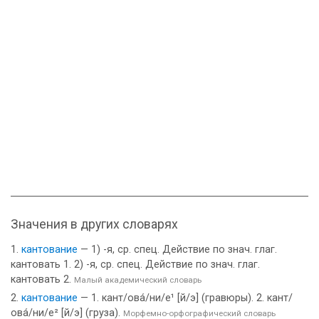
Значения в других словарях
кантование
— 1) -я, ср. спец. Действие по знач. глаг.
кантовать 1. 2) -я, ср. спец. Действие по знач. глаг.
кантовать 2.
Малый академический словарь
кантование
— 1. кант/ова́/ни/е¹ [й/э] (гравюры). 2. кант/
ова́/ни/е² [й/э] (груза).
Морфемно-орфографический словарь