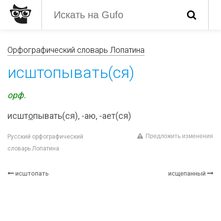
Орфографический словарь Лопатина
исштопывать(ся)
орф.
исшт
о
пывать(ся), -аю, -ает(ся)
Предложить изменения
Русский орфографический
словарь Лопатина
исштопать
исщепанный