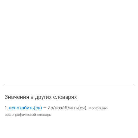
Значения в других словарях
испохабить(ся)
— Ис/поха́б/и/ть(ся).
Морфемно-
орфографический словарь