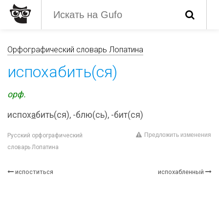
Орфографический словарь Лопатина
испохабить(ся)
орф.
испох
а
бить(ся), -блю(сь), -бит(ся)
Предложить изменения
Русский орфографический
словарь Лопатина
испоститься
испохабленный