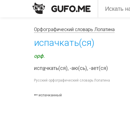
Орфографический словарь Лопатина
испачкать(ся)
орф.
исп
а
чкать(ся), -аю(сь), -ает(ся)
Русский орфографический словарь Лопатина
испачканный