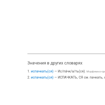
Значения в других словарях
испачкать(ся)
— Ис/па́чк/а/ть(ся).
Морфемно-ор
испачкать(ся)
— ИСПАЧКАТЬ, СЯ см. пачкать, 