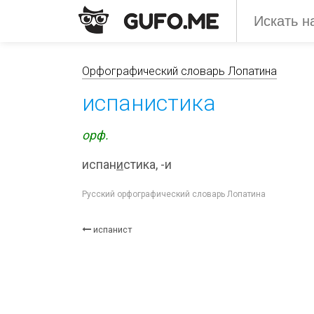
Орфографический словарь Лопатина
испанистика
орф.
испан
и
стика, -и
Русский орфографический словарь Лопатина
испанист