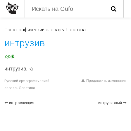
Орфографический словарь Лопатина
интрузив
орф.
интруз
и
в, -а
Предложить изменения
Русский орфографический
словарь Лопатина
интроспекция
интрузивный