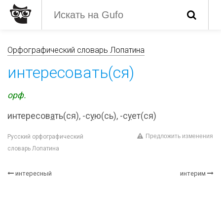
Орфографический словарь Лопатина
интересовать(ся)
орф.
интересов
а
ть(ся), -с
у
ю(сь), -с
у
ет(ся)
Предложить изменения
Русский орфографический
словарь Лопатина
интересный
интерим