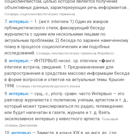
социолингвистом, целью которой является получение
объективных данных, характеризующих речь информантов...
Словарь социолингвистических терминов
интервью
— 1. (англ. interview 1) Один из жанров
публицистического стиля, фиксирующий беседу
журналиста с одним или несколькими лицами по
актуальным проблемам; 2) беседа по заранее намеченному
плану в процессе социологических и им подобных
исследований.
Словарь лингвистических терминов Жеребило
интервью
— ИНТЕРВЬЮ нескл.. ср. interview <�англ.
interview встреча, свидание. 1. Предназначенная для
распространения в средствах массово информации беседа
в форме вопросов и ответов на актуальные темы. Крысин
1998.
Словарь галлицизмов русского языка
интервью
— сущ., с., употр. сравн. часто Интервью — это
разговор журналиста с политиком, учёным, артистом и т. д.,
который может транслироваться по радио, телевидению
или будет напечатан в газете, журнале и т. д. Взять
эксклюзивное интервью у известного артиста.
Толковый
словарь Дмитриева
интервью
— Заимств. в конце XIX в. из англ. яз., где