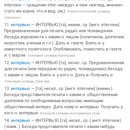
interview — сращение inter «между» и view «взгляд, мнение»
(того же корня, что и вид, см.).
Этимологический словарь
Шанского
интервью
— ИНТЕРВЬЮ [тэ], неизм.; ср. [англ. interview].
Предназначенная для печати, радио или телевидения
беседа журналиста с каким-л. лицом (политиком, деятелем
искусства, учёным и т.п.). Дать и. газете. Взять и. у
известного политолога. Опубликовать, поместить в газете
и. с мэром.
Толковый словарь Кузнецова
интервью
— ИНТЕРВЬЮ [тэ], нескл., ср. Предназначенная
для печати (или передачи по радио, телевидению) беседа
с каким-н. лицом. Взять и. у кого-н. Дать и. Получить и.
Толковый словарь Ожегова
интервью
— [тэ], нескл., ср. [англ. interview] (книжн.).
Беседа представителя печати с каким-н. общественным
деятелем по злободневным вопросам, имеющим
общественный интерес. Дать кому-н. интервью. Получить у
кого-н. интервью.
Большой словарь иностранных слов
интервью
— ИНТЕРВЬ’Ю [тэ], нескл., ср. (·англ. interview)
(·книж. ). Беседа представителя печати с каким-нибудь