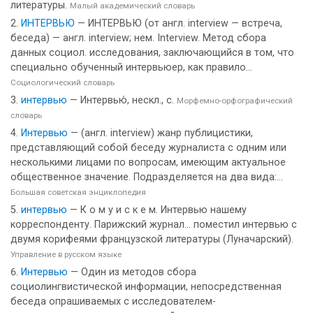
литературы.
Малый академический словарь
ИНТЕРВЬЮ
— ИНТЕРВЬЮ (от англ. interview — встреча,
беседа) — англ. interview; нем. Interview. Метод сбора
данных социол. исследования, заключающийся в том, что
специально обученный интервьюер, как правило...
Социологический словарь
интервью
— Интервью́, нескл., с.
Морфемно-орфографический
словарь
Интервью
— (англ. interview) жанр публицистики,
представляющий собой беседу журналиста с одним или
несколькими лицами по вопросам, имеющим актуальное
общественное значение. Подразделяется на два вида:...
Большая советская энциклопедия
интервью
— К о м у и с к е м. Интервью нашему
корреспонденту. Парижский журнал... поместил интервью с
двумя корифеями французской литературы (Луначарский).
Управление в русском языке
Интервью
— Один из методов сбора
социолингвистической информации, непосредственная
беседа опрашиваемых с исследователем-