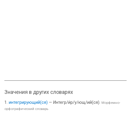
Значения в других словарях
интегрирующий(ся)
— Интегр/и́р/у/ющ/ий(ся).
Морфемно-
орфографический словарь