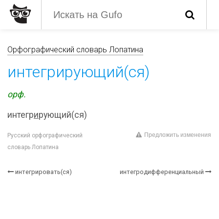
Орфографический словарь Лопатина
интегрирующий(ся)
орф.
интегр
и
рующий(ся)
Предложить изменения
Русский орфографический
словарь Лопатина
интегрировать(ся)
интегродифференциальный