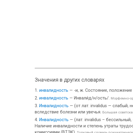
Значения в других словарях
инвалидность
— -и, ж. Состояние, положени
инвалидность
— Инвали́д/н/ость/.
Морфемно-ор
Инвалидность
— (от лат. invalidus — слабый
вследствие болезни или увечья.
Большая советск
Инвалидность
— (лат. invalidus – бессильны
Наличие инвалидности и степень утраты труд
комиссиями (ВТЭК).
Толковый словарь психиатрическ