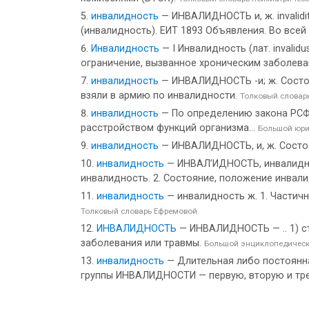
инвалидность
— ИНВАЛИДНОСТЬ и, ж. invalidi
(инвалидность). ЕИТ 1893 Объявления. Во всей 
Инвалидность
— I Инвалидность (лат. inval
ограничение, вызванное хроническим заболева
инвалидность
— ИНВАЛИДНОСТЬ -и; ж. Состоя
взяли в армию по инвалидности.
Толковый словар
инвалидность
— По определению закона РСФС
расстройством функций организма...
Большой юри
инвалидность
— ИНВАЛИДНОСТЬ, и, ж. Состоя
инвалидность
— ИНВАЛ’ИДНОСТЬ, инвалидности,
инвалидность. 2. Состояние, положение инвали
инвалидность
— инвалидность ж. 1. Частичн
Толковый словарь Ефремовой
ИНВАЛИДНОСТЬ
— ИНВАЛИДНОСТЬ — .. 1) с
заболевания или травмы.
Большой энциклопедическ
инвалидность
— Длительная либо постоянна
группы ИНВАЛИДНОСТИ — первую, вторую и тр