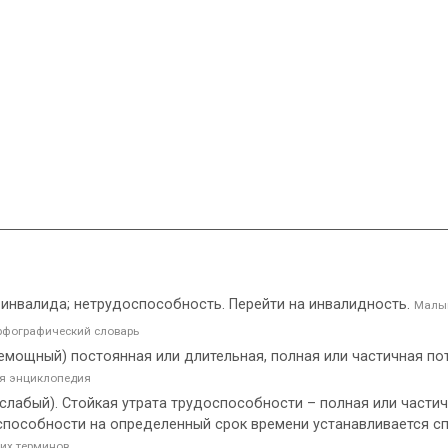
е инвалида; нетрудоспособность. Перейти на инвалидность.
Малый
фографический словарь
, немощный) постоянная или длительная, полная или частичная 
ая энциклопедия
й, слабый). Стойкая утрата трудоспособности – полная или части
оспособности на определенный срок времени устанавливается 
их терминов