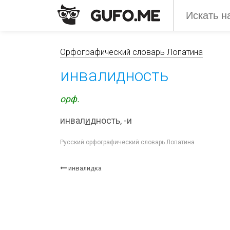
Орфографический словарь Лопатина
инвалидность
орф.
инвал
и
дность, -и
Русский орфографический словарь Лопатина
инвалидка