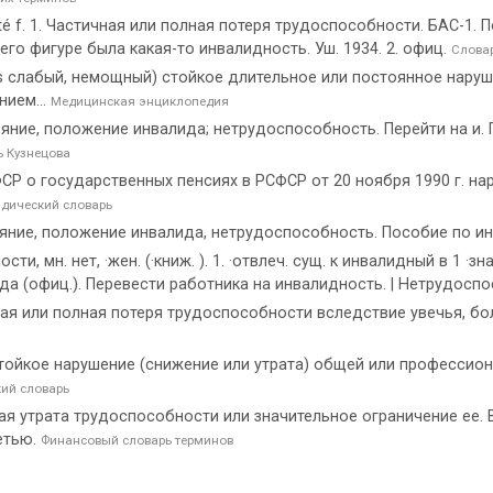
té f. 1. Частичная или полная потеря трудоспособности. БАС-1.
его фигуре была какая-то инвалидность. Уш. 1934. 2. офиц.
Словар
idus слабый, немощный) стойкое длительное или постоянное нар
нием...
Медицинская энциклопедия
ние, положение инвалида; нетрудоспособность. Перейти на и. 
ь Кузнецова
Р о государственных пенсиях в РСФСР от 20 ноября 1990 г. на
дический словарь
ние, положение инвалида, нетрудоспособность. Пособие по и
 мн. нет, ·жен. (·книж. ). 1. ·отвлеч. сущ. к инвалидный в 1 ·зн
да (офиц.). Перевести работника на инвалидность. | Нетрудоспо
ая или полная потеря трудоспособности вследствие увечья, бол
тойкое нарушение (снижение или утрата) общей или профессио
ий словарь
я утрата трудоспособности или значительное ограничение ее. 
етью.
Финансовый словарь терминов