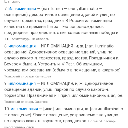
Шанского
Иллюминация
— (лат. lumen — свет, illuminatio —
освещение) декоративное освещение зданий и улиц по
случаю торжества, праздника. В России иллюминация
известна со времени Петра I. Ею сопровождались
придворные празднества, отмечались военные победы и
т.п.
Архитектурный словарь
иллюминация
— ИЛЛЮМИНАЦИЯ -и; ж. [лат. illuminatio —
освещение] Декоративное освещение зданий, улиц по
случаю какого-л. торжества, празднества. Праздничная и.
Вечером была и. Устроить и. // Разг. Об излишнем,
чрезмерном освещении (обычно в помещении, в квартире).
Толковый словарь Кузнецова
иллюминация
— ИЛЛЮМИНАЦИЯ, и, ж. Декоративное
освещение зданий, улиц, парков по случаю какого-н.
торжества. Праздничная и. | прил. иллюминационный, ая, ое.
Толковый словарь Ожегова
иллюминация
— [илю], иллюминации, ж. [латин. illuminatio
– освещение]. Яркое освещение, устраиваемое на улицах
по случаю каких-н. торжеств, праздников.
Большой словарь
иностранных слов