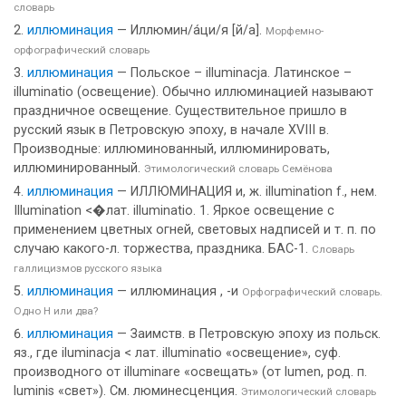
словарь
иллюминация
— Иллюмин/а́ци/я [й/а].
Морфемно-
орфографический словарь
иллюминация
— Польское – illuminacja. Латинское –
illuminatio (освещение). Обычно иллюминацией называют
праздничное освещение. Существительное пришло в
русский язык в Петровскую эпоху, в начале XVIII в.
Производные: иллюминованный, иллюминировать,
иллюминированный.
Этимологический словарь Семёнова
иллюминация
— ИЛЛЮМИНАЦИЯ и, ж. illumination f., нем.
Illumination <�лат. illuminatio. 1. Яркое освещение с
применением цветных огней, световых надписей и т. п. по
случаю какого-л. торжества, праздника. БАС-1.
Словарь
галлицизмов русского языка
иллюминация
— иллюминация , -и
Орфографический словарь.
Одно Н или два?
иллюминация
— Заимств. в Петровскую эпоху из польск.
яз., где iluminacja < лат. illuminatio «освещение», суф.
производного от illuminare «освещать» (от lumen, род. п.
luminis «свет»). См. люминесценция.
Этимологический словарь