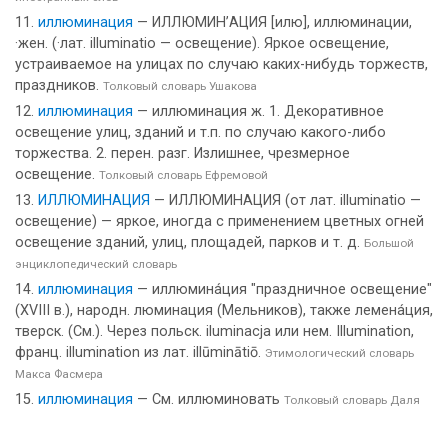
иллюминация
— ИЛЛЮМИН’АЦИЯ [илю], иллюминации,
·жен. (·лат. illuminatio — освещение). Яркое освещение,
устраиваемое на улицах по случаю каких-нибудь торжеств,
праздников.
Толковый словарь Ушакова
иллюминация
— иллюминация ж. 1. Декоративное
освещение улиц, зданий и т.п. по случаю какого-либо
торжества. 2. перен. разг. Излишнее, чрезмерное
освещение.
Толковый словарь Ефремовой
ИЛЛЮМИНАЦИЯ
— ИЛЛЮМИНАЦИЯ (от лат. illuminatio —
освещение) — яркое, иногда с применением цветных огней
освещение зданий, улиц, площадей, парков и т. д.
Большой
энциклопедический словарь
иллюминация
— иллюмина́ция "праздничное освещение"
(XVIII в.), народн. люминация (Мельников), также лемена́ция,
тверск. (См.). Через польск. iluminacja или нем. Illumination,
франц. illumination из лат. illūminātiō.
Этимологический словарь
Макса Фасмера
иллюминация
— См. иллюминовать
Толковый словарь Даля