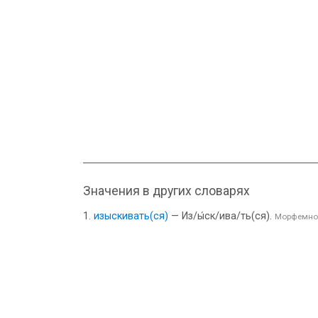
Значения в других словарях
изыскивать(ся)
— Из/ы́ск/ива/ть(ся).
Морфемно-