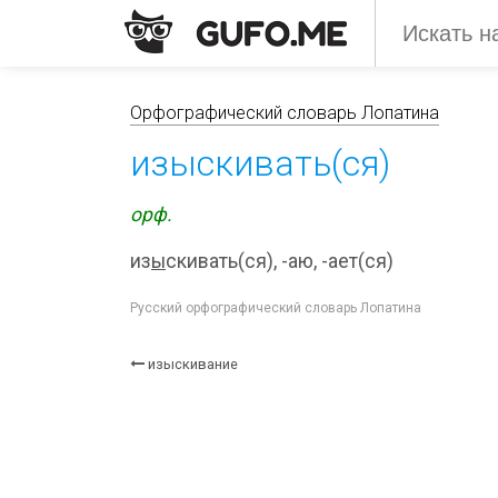
Орфографический словарь Лопатина
изыскивать(ся)
орф.
из
ы
скивать(ся), -аю, -ает(ся)
Русский орфографический словарь Лопатина
изыскивание