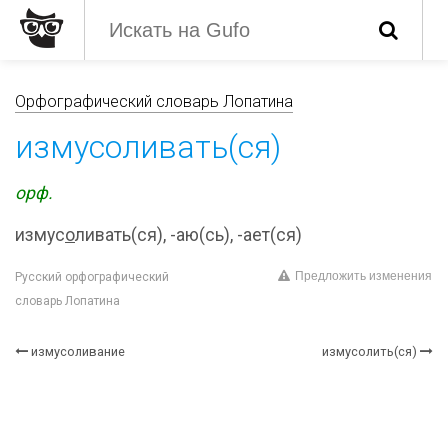
Орфографический словарь Лопатина
измусоливать(ся)
орф.
измус
о
ливать(ся), -аю(сь), -ает(ся)
Предложить изменения
Русский орфографический
словарь Лопатина
измусоливание
измусолить(ся)