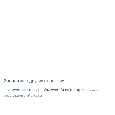
Значения в других словарях
измусоливать(ся)
— Из/мусо́л/ива/ть(ся).
Морфемно-
орфографический словарь