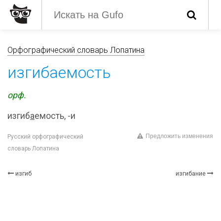
Орфографический словарь Лопатина
изгибаемость
орф.
изгиб
а
емость, -и
Предложить изменения
Русский орфографический
словарь Лопатина
изгиб
изгибание