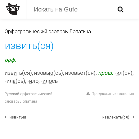
Орфографический словарь Лопатина
извить(ся)
орф.
изв
и
ть(ся), изовь
ю
(сь), изовьёт(ся);
прош.
-
и
л(ся),
-ил
а
(сь), -
и
ло, -
и
л
о
сь
Предложить изменения
Русский орфографический
словарь Лопатина
извитый
извлекать(ся)