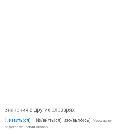
Значения в других словарях
извить(ся)
— Из/ви́/ть(ся), изо/вь/ю́(сь).
Морфемно-
орфографический словарь