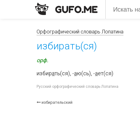
Орфографический словарь Лопатина
избирать(ся)
орф.
избир
а
ть(ся), -
а
ю(сь), -
а
ет(ся)
Русский орфографический словарь Лопатина
избирательский