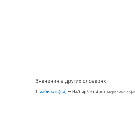
Значения в других словарях
избирать(ся)
— Из/бир/а́/ть(ся).
Морфемно-орфо