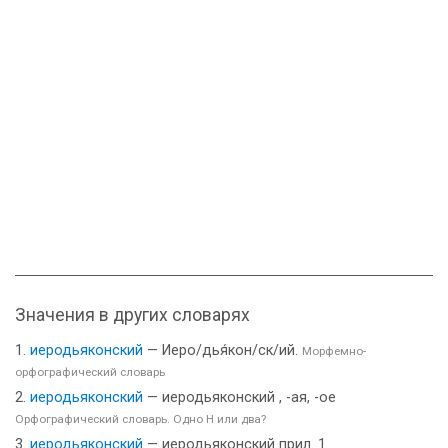
Значения в других словарях
иеродьяконский
— Иеро/дья́кон/ск/ий.
Морфемно-
орфографический словарь
иеродьяконский
— иеродьяконский , -ая, -ое
Орфографический словарь. Одно Н или два?
иеродьяконский
— иеродьяконский прил. 1.