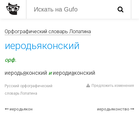
Орфографический словарь Лопатина
иеродьяконский
орф.
иеродь
я
конский
и
иероди
а
конский
Предложить изменения
Русский орфографический
словарь Лопатина
иеродьякон
иеродьяконство