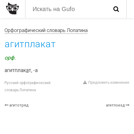
Орфографический словарь Лопатина
агитплакат
орф.
агитплак
а
т, -а
Предложить изменения
Русский орфографический
словарь Лопатина
агитотряд
агитпоезд