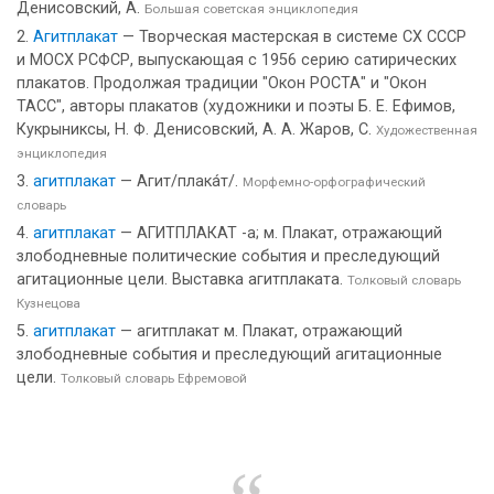
Денисовский, А.
Большая советская энциклопедия
Агитплакат
— Творческая мастерская в системе СХ СССР
и МОСХ РСФСР, выпускающая с 1956 серию сатирических
плакатов. Продолжая традиции "Окон РОСТА" и "Окон
ТАСС", авторы плакатов (художники и поэты Б. Е. Ефимов,
Кукрыниксы, Н. Ф. Денисовский, А. А. Жаров, С.
Художественная
энциклопедия
агитплакат
— Агит/плака́т/.
Морфемно-орфографический
словарь
агитплакат
— АГИТПЛАКАТ -а; м. Плакат, отражающий
злободневные политические события и преследующий
агитационные цели. Выставка агитплаката.
Толковый словарь
Кузнецова
агитплакат
— агитплакат м. Плакат, отражающий
злободневные события и преследующий агитационные
цели.
Толковый словарь Ефремовой