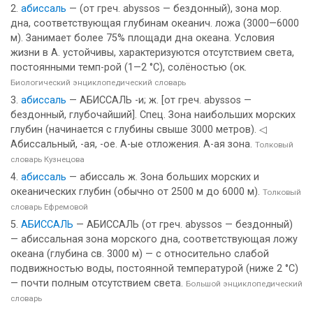
абиссаль
— (от греч. abyssos — бездонный), зона мор.
дна, соответствующая глубинам океанич. ложа (3000—6000
м). Занимает более 75% площади дна океана. Условия
жизни в А. устойчивы, характеризуются отсутствием света,
постоянными темп-рой (1—2 °С), солёностью (ок.
Биологический энциклопедический словарь
абиссаль
— АБИССАЛЬ -и; ж. [от греч. abyssos —
бездонный, глубочайший]. Спец. Зона наибольших морских
глубин (начинается с глубины свыше 3000 метров). ◁
Абиссальный, -ая, -ое. А-ые отложения. А-ая зона.
Толковый
словарь Кузнецова
абиссаль
— абиссаль ж. Зона больших морских и
океанических глубин (обычно от 2500 м до 6000 м).
Толковый
словарь Ефремовой
АБИССАЛЬ
— АБИССАЛЬ (от греч. abyssos — бездонный)
— абиссальная зона морского дна, соответствующая ложу
океана (глубина св. 3000 м) — с относительно слабой
подвижностью воды, постоянной температурой (ниже 2 °С)
— почти полным отсутствием света.
Большой энциклопедический
словарь