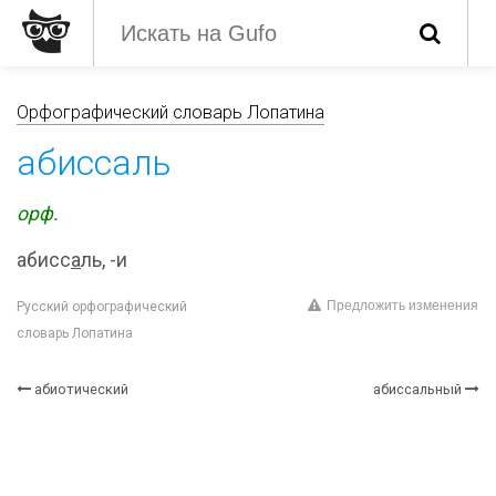
Орфографический словарь Лопатина
абиссаль
орф.
абисс
а
ль, -и
Предложить изменения
Русский орфографический
словарь Лопатина
абиотический
абиссальный