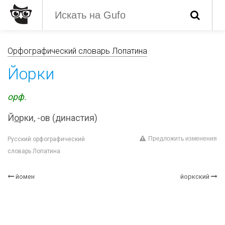
Орфографический словарь Лопатина
Йорки
орф.
Й
о
рки, -ов (династия)
Предложить изменения
Русский орфографический
словарь Лопатина
йомен
йоркский