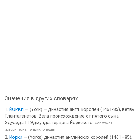
Значения в других словарях
ЙОРКИ
— (York) — династия англ. королей (1461-85), ветвь
Плантагенетов. Вела происхождение от пятого сына
Эдуарда III Эдмунда, герцога Йоркского.
Советская
историческая энциклопедия
Йорки
— (Yorks) династия английских королей (1461—85),