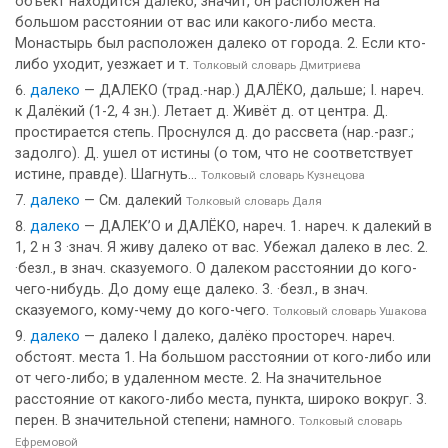
объект находится далеко, значит, он расположен на
большом расстоянии от вас или какого-либо места.
Монастырь был расположен далеко от города. 2. Если кто-
либо уходит, уезжает и т.
Толковый словарь Дмитриева
далеко
— ДАЛЕКО (трад.-нар.) ДАЛЁКО, дальше; I. нареч.
к Далёкий (1-2, 4 зн.). Летает д. Живёт д. от центра. Д.
простирается степь. Проснулся д. до рассвета (нар.-разг.;
задолго). Д. ушел от истины (о том, что не соответствует
истине, правде). Шагнуть...
Толковый словарь Кузнецова
далеко
— См. далекий
Толковый словарь Даля
далеко
— ДАЛЕК’О и ДАЛЁКО, нареч. 1. нареч. к далекий в
1, 2 н 3 ·знач. Я живу далеко от вас. Убежал далеко в лес. 2.
·безл., в знач. сказуемого. О далеком расстоянии до кого-
чего-нибудь. До дому еще далеко. 3. ·безл., в знач.
сказуемого, кому-чему до кого-чего.
Толковый словарь Ушакова
далеко
— далеко I далеко, далёко простореч. нареч.
обстоят. места 1. На большом расстоянии от кого-либо или
от чего-либо; в удаленном месте. 2. На значительное
расстояние от какого-либо места, пункта, широко вокруг. 3.
перен. В значительной степени; намного.
Толковый словарь
Ефремовой