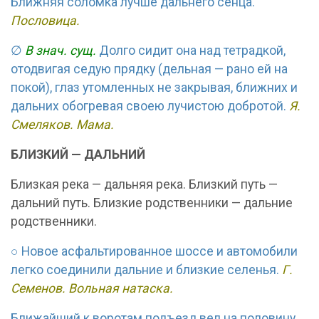
Ближняя соломка лучше дальнего сенца.
Пословица.
∅
В знач. сущ.
Долго сидит она над тетрадкой,
отодвигая седую прядку (дельная — рано ей на
покой), глаз утомленных не закрывая, ближних и
дальних обогревая своею лучистою добротой.
Я.
Смеляков. Мама.
БЛИЗКИЙ — ДАЛЬНИЙ
Близкая река — дальняя река. Близкий путь —
дальний путь. Близкие родственники — дальние
родственники.
○ Новое асфальтированное шоссе и автомобили
легко соединили дальние и близкие селенья.
Г.
Семенов. Вольная натаска.
Ближайший к воротам подъезд вел на половину