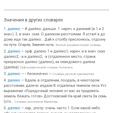
Значения в других словарях
далеко
— И далёко; дальше. 1. нареч. к далекий (в 1 и 2
знач.). 2. в знач. сказ. О далеком расстоянии. Я устал! а до
дому еще так далеко… Дай к столбу прислонюсь, отдохну
на пути. Огарев, Зимняя ночь.
Малый академический словарь
далеко
— орф. далеко 1 и далёко1, нареч. и в знач. сказ.
далеко2, -а и далёко2, -а (отдаленное место, страна:
прекрасное далёко (далеко), из неведомого далёка
(далека)
Орфографический словарь Лопатина
далеко
— • бесконечно ~
Словарь русской идиоматики
далеко
— Вдали, в отдалении, поодаль, в некотором
расстоянии; далече; издали В отдаленьи темнели леса Уст.
выражение «Порядочный человек от вас за тридевять
земель бежать готов» Достоевский На край света За семь
(сто...
Словарь синонимов Абрамова
далеко
— нар., употр. очень часто 1. Если какой-либо