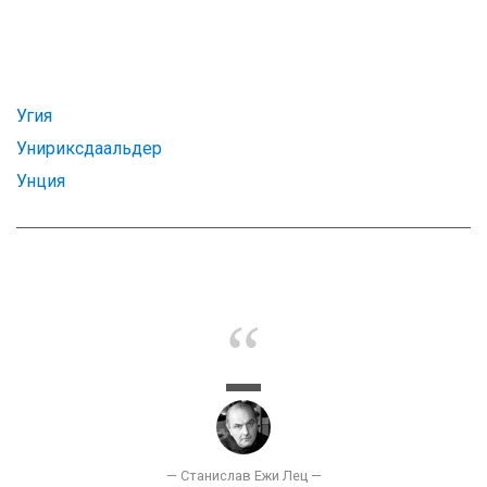
Угия
Унириксдаальдер
Унция