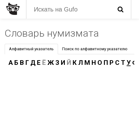
Словарь нумизмата
Алфавитный указатель
Поиск по алфавитному указателю
А
Б
В
Г
Д
Е
Ё
Ж
З
И
Й
К
Л
М
Н
О
П
Р
С
Т
У
Ф