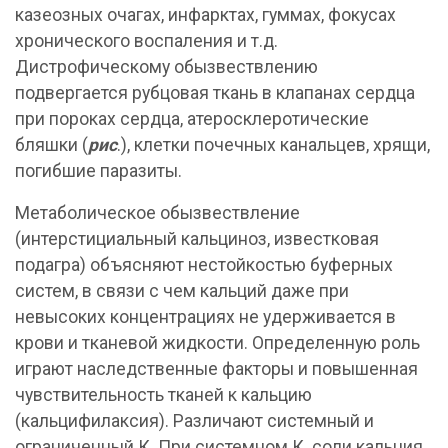
казеозных очагах, инфарктах, гуммах, фокусах
хронического воспаления и т.д.
Дистрофическому обызвествлению
подвергается рубцовая ткань в клапанах сердца
при пороках сердца, атеросклеротические
бляшки (
рис
.), клетки почечных канальцев, хрящи,
погибшие паразиты.
Метаболическое обызвествление
(интерстициальный кальциноз, известковая
подагра) объясняют нестойкостью буферных
систем, в связи с чем кальций даже при
невысоких концентрациях не удерживается в
крови и тканевой жидкости. Определенную роль
играют наследственные факторы и повышенная
чувствительность тканей к кальцию
(кальцифилаксия). Различают системный и
ограниченный К. При системном К. соли кальция