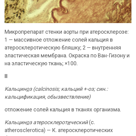
Микропрепарат стенки аорты при атеросклерозе:
1 — массивное отложение солей кальция в
атеросклеротическую бляшку; 2 — внутренняя
эластическая мембрана. Окраска по Ван-Гизону и
на эластическую ткань; ×100.
II
Кальцин
о
з (calcinosis; кальций +-оз; син.:
кальцификация, обызвествление)
отложение солей кальция в тканях организма.
Кальцин
о
з атеросклерот
и
ческий
(с.
atherosclerotica) — К. атеросклеротических