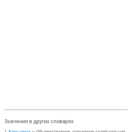
Значения в других словарях
Кальциноз
— Обызвествление, отложение солей кальция