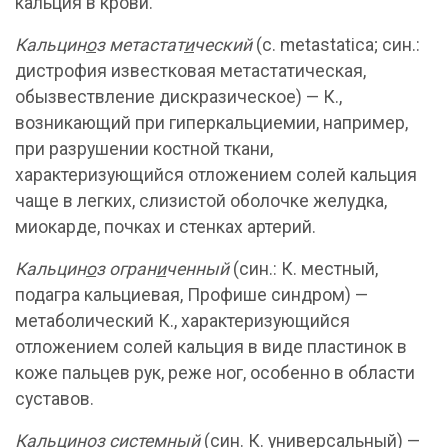
кальция в крови.
Кальцин
о
з метастат
и
ческий
(с. metastatica; син.:
дистрофия известковая метастатическая,
обызвествление дискразическое) — К.,
возникающий при гиперкальциемии, например,
при разрушении костной ткани,
характеризующийся отложением солей кальция
чаще в легких, слизистой оболочке желудка,
миокарде, почках и стенках артерий.
Кальцин
о
з огран
и
ченный
(син.: К. местный,
подагра кальциевая, Профише синдром) —
метаболический К., характеризующийся
отложением солей кальция в виде пластинок в
коже пальцев рук, реже ног, особенно в области
суставов.
Кальцин
о
з сист
е
мный
(син. К. универсальный) —