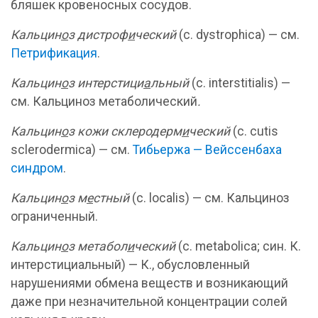
бляшек кровеносных сосудов.
Кальцин
о
з дистроф
и
ческий
(с. dystrophica) — см.
Петрификация
.
Кальцин
о
з интерстици
а
льный
(с. interstitialis) —
см. Кальциноз метаболический
.
Кальцин
о
з кожи склеродерм
и
ческий
(с. cutis
sclerodermica) — см.
Тибьержа — Вейссенбаха
синдром
.
Кальцин
о
з м
е
стный
(с. localis) — см. Кальциноз
ограниченный.
Кальцин
о
з метабол
и
ческий
(с. metabolica; син. К.
интерстициальный) — К., обусловленный
нарушениями обмена веществ и возникающий
даже при незначительной концентрации солей