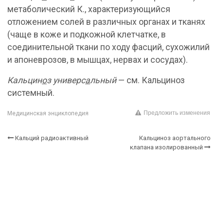
метаболический К., характеризующийся
отложением солей в различных органах и тканях
(чаще в коже и подкожной клетчатке, в
соединительной ткани по ходу фасций, сухожилий
и апоневрозов, в мышцах, нервах и сосудах).
Кальцин
о
з универс
а
льный
— см. Кальциноз
системный.
Предложить изменения
Медицинская энциклопедия
Кальций радиоактивный
Кальциноз аортального
клапана изолированный