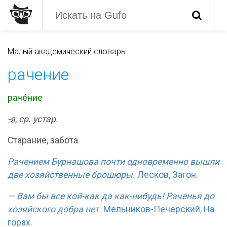
Малый академический словарь
рачение
раче́ние
-я
,
ср. устар.
Старание, забота.
Рачением Бурнашова почти одновременно вышли
две хозяйственные брошюры.
Лесков, Загон.
— Вам бы все кой-как да как-нибудь! Раченья до
хозяйского добра нет.
Мельников-Печерский, На
горах.