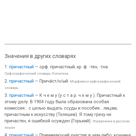
Значения в других словарях
причастный
— орф. причастный; кр. ф. -тен, -тна
Орфографический словарь Лопатина
причастный
— Прича́ст/н/ый.
Морфемно-орфографический
словарь
причастный
— К ч е м у (у с т а р. ч е м у ). Причастный к
этому делу. В 1904 году была образована особая
комиссия... с целью выдать ссуды и пособия... лицам,
причастным к искусству (Телешев). Я тому греху не
причастен, я ошибкой осужден (Горький).
Управление в русском
языке
причастный
— Принимающий участие в чем-либо; кончина