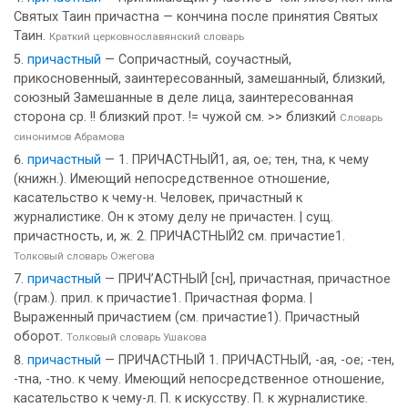
Святых Таин причастна — кончина после принятия Святых
Таин.
Краткий церковнославянский словарь
причастный
— Сопричастный, соучастный,
прикосновенный, заинтересованный, замешанный, близкий,
союзный Замешанные в деле лица, заинтересованная
сторона ср. !! близкий прот. != чужой см. >> близкий
Словарь
синонимов Абрамова
причастный
— 1. ПРИЧАСТНЫЙ1, ая, ое; тен, тна, к чему
(книжн.). Имеющий непосредственное отношение,
касательство к чему-н. Человек, причастный к
журналистике. Он к этому делу не причастен. | сущ.
причастность, и, ж. 2. ПРИЧАСТНЫЙ2 см. причастие1.
Толковый словарь Ожегова
причастный
— ПРИЧ’АСТНЫЙ [сн], причастная, причастное
(грам.). прил. к причастие1. Причастная форма. |
Выраженный причастием (см. причастие1). Причастный
оборот.
Толковый словарь Ушакова
причастный
— ПРИЧАСТНЫЙ 1. ПРИЧАСТНЫЙ, -ая, -ое; -тен,
-тна, -тно. к чему. Имеющий непосредственное отношение,
касательство к чему-л. П. к искусству. П. к журналистике.