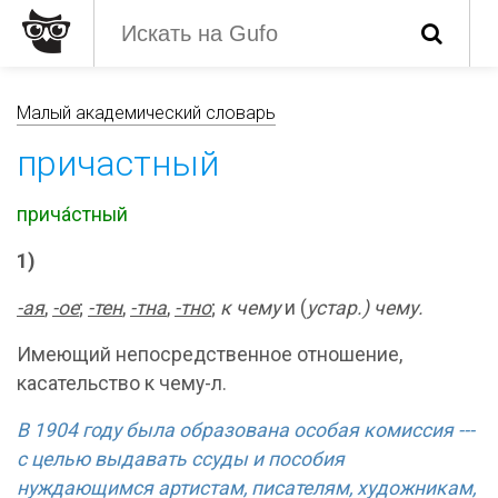
Малый академический словарь
причастный
прича́стный
1)
-ая
,
-ое
;
-тен
,
-тна
,
-тно
;
к чему
и (
устар.) чему.
Имеющий непосредственное отношение,
касательство к чему-л.
В 1904 году была образована особая комиссия ---
с целью выдавать ссуды и пособия
нуждающимся артистам, писателям, художникам,