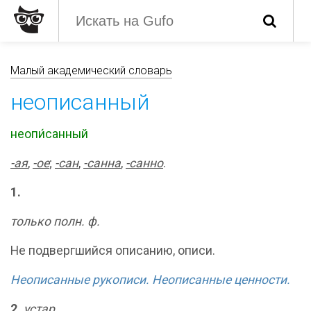
Малый академический словарь
неописанный
неопи́санный
-ая
,
-ое
;
-сан
,
-санна
,
-санно
.
1.
только полн. ф.
Не подвергшийся описанию, описи.
Неописанные рукописи. Неописанные ценности.
2.
устар.