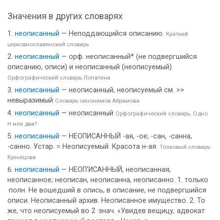
Значения в других словарях
неописанный
— Неподдающийся описанию.
Краткий
церковнославянский словарь
неописанный
— орф. неописанный* (не подвергшийся
описанию, описи) и неописанный (неописуемый)
Орфографический словарь Лопатина
неописанный
— неописанный, неописуемый см. >>
невыразимый
Словарь синонимов Абрамова
неописанный
— неописанный
Орфографический словарь. Одно
Н или два?
неописанный
— НЕОПИСАННЫЙ -ая, -ое; -сан, -санна,
-санно. Устар. = Неописуемый. Красота н-ая.
Толковый словарь
Кузнецова
неописанный
— НЕОП’ИСАННЫЙ, неописанная,
неописанное; неописан, неописанна, неописанно. 1. только
·полн. Не вошедший в опись, в описание, не подвергшийся
описи. Неописанный архив. Неописанное имущество. 2. То
же, что неописуемый во 2 ·знач. «Увидев вещицу, адвокат