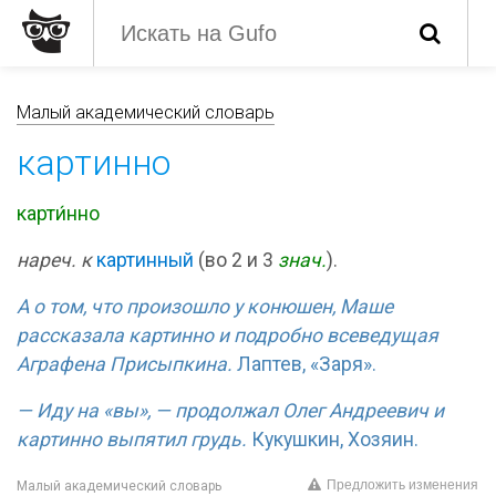
Малый академический словарь
картинно
карти́нно
нареч. к
картинный
(во 2 и 3
знач.
).
А о том, что произошло у конюшен, Маше
рассказала картинно и подробно всеведущая
Аграфена Присыпкина.
Лаптев, «Заря».
— Иду на «вы», — продолжал Олег Андреевич и
картинно выпятил грудь.
Кукушкин, Хозяин.
Предложить изменения
Малый академический словарь